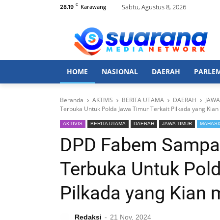
C
Sabtu, Agustus 8, 2026
Karawang
28.19
HOME
NASIONAL
DAERAH
PARLE
Beranda
AKTIVIS
BERITA UTAMA
DAERAH
JAWA
Terbuka Untuk Polda Jawa Timur Terkait Pilkada yang Kia
AKTIVIS
BERITA UTAMA
DAERAH
JAWA TIMUR
MAHAS
DPD Fabem Sampan
Terbuka Untuk Pold
Pilkada yang Kian
Redaksi
21 Nov, 2024