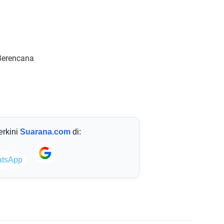
Berencana
terkini
Suarana.com
di: