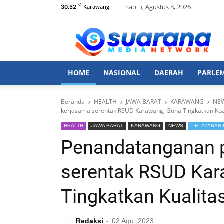
C
Sabtu, Agustus 8, 2026
Karawang
30.52
HOME
NASIONAL
DAERAH
PARLE
Beranda
HEALTH
JAWA BARAT
KARAWANG
NE
kerjasama serentak RSUD Karawang, Guna Tingkatkan Kua
HEALTH
JAWA BARAT
KARAWANG
NEWS
PELAYANAN 
Penandatanganan p
serentak RSUD Kar
Tingkatkan Kualita
Redaksi
02 Agu, 2023