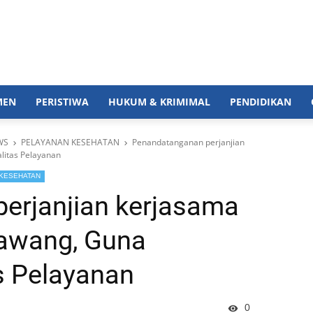
MEN
PERISTIWA
HUKUM & KRIMIMAL
PENDIDIKAN
WS
PELAYANAN KESEHATAN
Penandatanganan perjanjian
litas Pelayanan
KESEHATAN
erjanjian kerjasama
awang, Guna
s Pelayanan
0