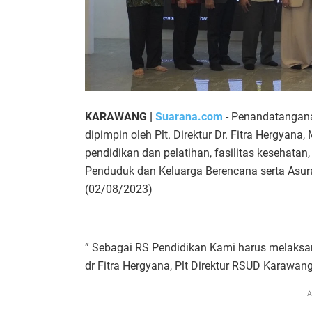
KARAWANG |
Suarana.com
- Penandatangana
dipimpin oleh Plt. Direktur Dr. Fitra Hergyan
pendidikan dan pelatihan, fasilitas kesehatan,
Penduduk dan Keluarga Berencana serta Asura
(02/08/2023)
” Sebagai RS Pendidikan Kami harus melaksan
dr Fitra Hergyana, Plt Direktur RSUD Karawan
A