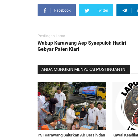
Facebook
Twitter
T
Postingan Lama
Wabup Karawang Aep Syaepuloh Hadiri
Gebyar Paten Klari
ANDA MUNGKIN MENYUKAI POSTINGAN INI
PSI Karawang Salurkan Air Bersih dan
Kawal Keadila