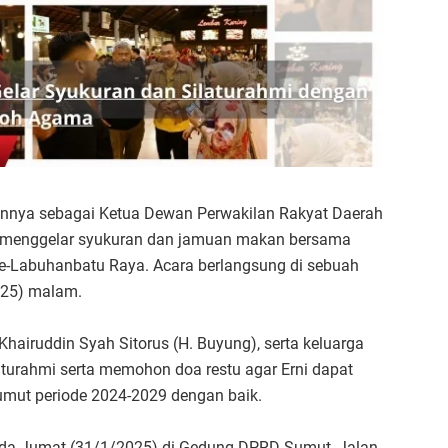
annya sebagai Ketua Dewan Perwakilan Rakyat Daerah
nti menggelar syukuran dan jamuan makan bersama
se-Labuhanbatu Raya. Acara berlangsung di sebuah
025) malam.
Khairuddin Syah Sitorus (H. Buyung), serta keluarga
laturahmi serta memohon doa restu agar Erni dapat
ut periode 2024-2029 dengan baik.
pada Jumat (31/1/2025) di Gedung DPRD Sumut, Jalan