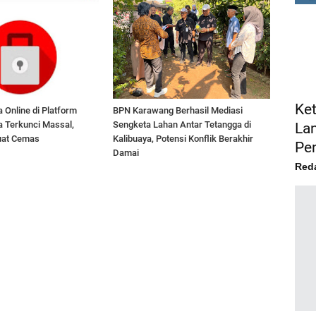
FE
Ke
 Online di Platform
BPN Karawang Berhasil Mediasi
a Terkunci Massal,
Sengketa Lahan Antar Tetangga di
La
uat Cemas
Kalibuaya, Potensi Konflik Berakhir
Pe
Damai
Red