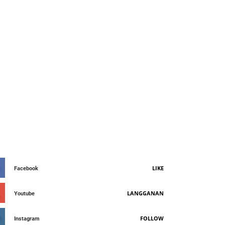
AY CONNETED
LIKE
Facebook
LANGGANAN
Youtube
FOLLOW
Instagram