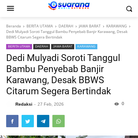
Beranda
BERITA UTAMA
DAERAH
JAWA BARAT
KARAWANG
Dedi Mulyadi Soroti Tanggul Bambu Penyebab Banjir Karawang, Desak
BBWS Citarum Segera Bertindak
BERITA UTAMA
DAERAH
JAWA BARAT
KARAWANG
Dedi Mulyadi Soroti Tanggul
Bambu Penyebab Banjir
Karawang, Desak BBWS
Citarum Segera Bertindak
0
Redaksi
27 Feb, 2026