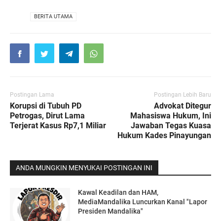
VIA
BERITA UTAMA
Postingan Lama
Postingan Lebih Baru
Korupsi di Tubuh PD
Advokat Ditegur
Petrogas, Dirut Lama
Mahasiswa Hukum, Ini
Terjerat Kasus Rp7,1 Miliar
Jawaban Tegas Kuasa
Hukum Kades Pinayungan
ANDA MUNGKIN MENYUKAI POSTINGAN INI
Kawal Keadilan dan HAM,
MediaMandalika Luncurkan Kanal "Lapor
Presiden Mandalika"