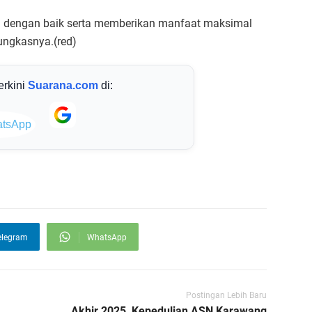
an dengan baik serta memberikan manfaat maksimal
ungkasnya.(red)
terkini
Suarana.com
di:
elegram
WhatsApp
Postingan Lebih Baru
Akhir 2025, Kepedulian ASN Karawang