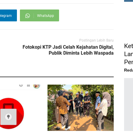
elegram
WhatsApp
FE
Postingan Lebih Baru
Ke
Fotokopi KTP Jadi Celah Kejahatan Digital,
Publik Diminta Lebih Waspada
La
Pe
Red