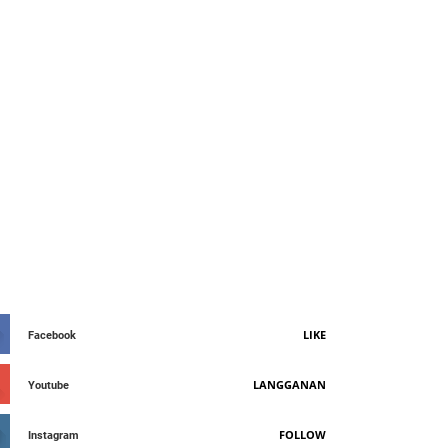
AY CONNETED
LIKE
Facebook
LANGGANAN
Youtube
FOLLOW
Instagram