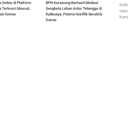
 Online di Platform
BPN Karawang Berhasil Mediasi
KARA
a Terkunci Massal,
Sengketa Lahan Antar Tetangga di
Indo
uat Cemas
Kalibuaya, Potensi Konflik Berakhir
Kami
Damai