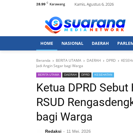
C
Kamis, Agustus 6, 2026
Karawang
28.99
HOME
NASIONAL
DAERAH
PARLE
Beranda
BERITA UTAMA
DAERAH
DPRD
KESEH
Jadi Angin Segar bagi Warga
BERITA UTAMA
DAERAH
DPRD
KESEHATAN
Ketua DPRD Sebut 
RSUD Rengasdengkl
bagi Warga
Redaksi
11 Mei, 2026