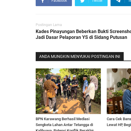
Facebook
Twitter
T
Postingan Lama
Kades Pinayungan Beberkan Bukti Screensh
Jadi Dasar Pelaporan YS di Sidang Putusan
ANDA MUNGKIN MENYUKAI POSTINGAN INI
BPN Karawang Berhasil Mediasi
Cara Cek Ban
Sengketa Lahan Antar Tetangga di
Lewat HP, Beg
Kalibuaya, Potensi Konflik Berakhir