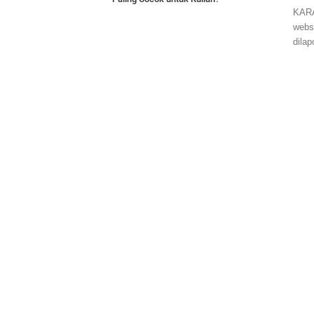
KARA
webs
dila