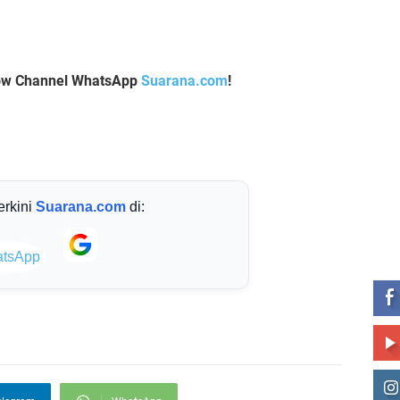
llow Channel WhatsApp
Suarana.com
!
terkini
Suarana.com
di:
ST