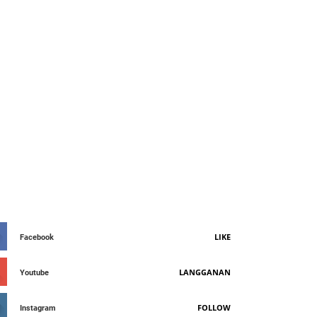
AY CONNETED
LIKE
Facebook
LANGGANAN
Youtube
FOLLOW
Instagram