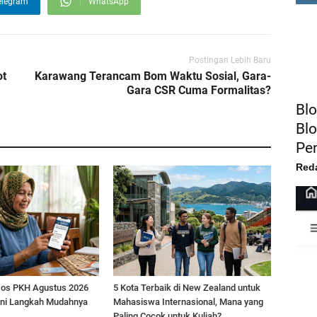
elegram
WhatsApp
Postingan Lebih Baru
FE
ot
Karawang Terancam Bom Waktu Sosial, Gara-
Gara CSR Cuma Formalitas?
Blo
Blo
Pe
Red
sos PKH Agustus 2026
5 Kota Terbaik di New Zealand untuk
ini Langkah Mudahnya
Mahasiswa Internasional, Mana yang
Paling Cocok untuk Kuliah?