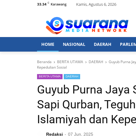
C
Kamis, Agustus 6, 2026
Karawang
33.34
HOME
NASIONAL
DAERAH
PARLE
Beranda
BERITA UTAMA
DAERAH
Guyub Purna Jay
Kepedulian Sosial
BERITA UTAMA
DAERAH
Guyub Purna Jaya S
Sapi Qurban, Tegu
Islamiyah dan Kepe
Redaksi
07 Jun, 2025